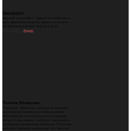
Dianakiten
Широкий ассортимент товаров на любой вкус и
цвет, прекрасное качество, профессиональное
обслуживание) Делают быстро и четко
12.05.2025 на
Яндекс
Полина Макарова
"Командор" предлагает широкий ассортимент
качественной мебели по доступным ценам.
Обслуживание просто на высоте! сотрудники
всегда готовы помочь с выбором и предложить
интересные решения для интерьера. Я осталась
довольна покупкой и рекомендую этот магазин