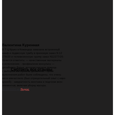
Валентина Куренная
В Т Ц Круиз в Командор заказала встроенный
шкаф и подвесную тумбу в прихожую заказ N 12
278/20 и телевизионную группу заказ N12277/20.
Хочется отметить: — качественные материалы
и исполнение; - профиализм консульта —
дизайнера Дарьи, которая оказала помощь
Смотреть все отзывы
с выбором материала, дизайном; - сроки
выполнения работ были соблюдены, что очень
меня впечатлило (был отрицательный опыт с евро
кухней); - аккуратность монтажа и подгонки всех
элементов, включая уборку мусора.
22.12.2025 на
Яндекс