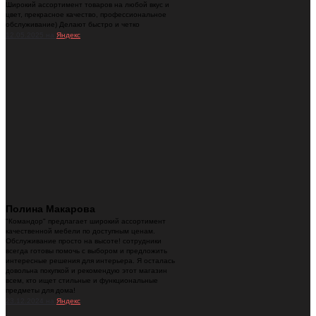
Широкий ассортимент товаров на любой вкус и
цвет, прекрасное качество, профессиональное
обслуживание) Делают быстро и четко
12.05.2025 на
Яндекс
Полина Макарова
"Командор" предлагает широкий ассортимент
качественной мебели по доступным ценам.
Обслуживание просто на высоте! сотрудники
всегда готовы помочь с выбором и предложить
интересные решения для интерьера. Я осталась
довольна покупкой и рекомендую этот магазин
всем, кто ищет стильные и функциональные
предметы для дома!
23.12.2024 на
Яндекс