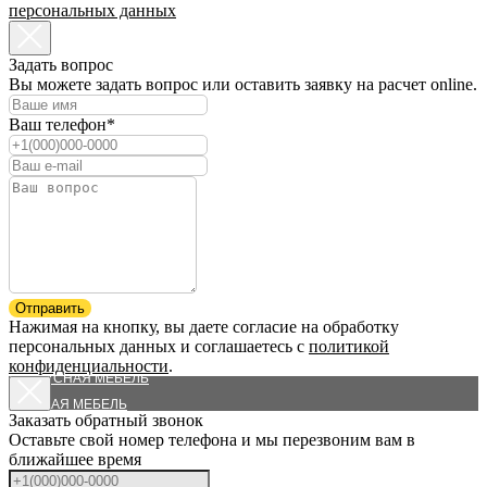
персональных данных
Задать вопрос
Вы можете задать вопрос или оставить заявку на расчет online.
Ваш телефон*
КАТАЛОГ
ШКАФЫ-КУПЕ
ГАРДЕРОБНЫЕ
Отправить
Нажимая на кнопку, вы даете согласие на обработку
КУХНИ
персональных данных и соглашаетесь c
политикой
МЕЖКОМНАТНЫЕ ПЕРЕГОРОДКИ
конфиденциальности
.
КОРПУСНАЯ МЕБЕЛЬ
ДЕТСКАЯ МЕБЕЛЬ
Заказать обратный звонок
ВЫСТАВОЧНЫЕ ОБРАЗЦЫ
Оставьте свой номер телефона и мы перезвоним вам в
СИСТЕМЫ И ФУРНИТУРА
ближайшее время
ЛАЗУРИТ И АГАТ