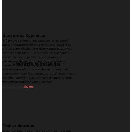
Валентина Куренная
В Т Ц Круиз в Командор заказала встроенный
шкаф и подвесную тумбу в прихожую заказ N 12
278/20 и телевизионную группу заказ N12277/20.
Хочется отметить: — качественные материалы
и исполнение; - профиализм консульта —
дизайнера Дарьи, которая оказала помощь
Смотреть все отзывы
с выбором материала, дизайном; - сроки
выполнения работ были соблюдены, что очень
меня впечатлило (был отрицательный опыт с евро
кухней); - аккуратность монтажа и подгонки всех
элементов, включая уборку мусора.
22.12.2025 на
Яндекс
Софья Фомина
Кухонный гарнитур на заказ выполнен с учетом