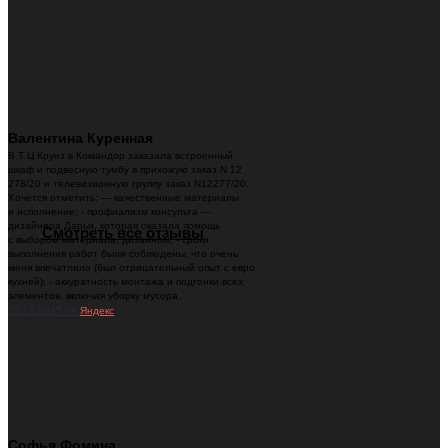
Валентина Куренная
В Т Ц Круиз в Командор заказала встроенный
шкаф и подвесную тумбу в прихожую заказ N 12
278/20 и телевизионную группу заказ N12277/20.
Хочется отметить: — качественные материалы
и исполнение; - профиализм консульта —
дизайнера Дарьи, которая оказала помощь
Смотреть все отзывы
с выбором материала, дизайном; - сроки
выполнения работ были соблюдены, что очень
меня впечатлило (был отрицательный опыт с евро
кухней); - аккуратность монтажа и подгонки всех
элементов, включая уборку мусора.
22.12.2025 на
Яндекс
Софья Фомина