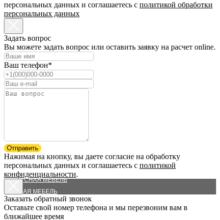
персональных данных и соглашаетесь c
политикой обработки
персональных данных
Задать вопрос
Вы можете задать вопрос или оставить заявку на расчет online.
Ваш телефон*
КАТАЛОГ
ШКАФЫ-КУПЕ
ГАРДЕРОБНЫЕ
Отправить
Нажимая на кнопку, вы даете согласие на обработку
КУХНИ
персональных данных и соглашаетесь c
политикой
МЕЖКОМНАТНЫЕ ПЕРЕГОРОДКИ
конфиденциальности
.
КОРПУСНАЯ МЕБЕЛЬ
ДЕТСКАЯ МЕБЕЛЬ
Заказать обратный звонок
ВЫСТАВОЧНЫЕ ОБРАЗЦЫ
Оставьте свой номер телефона и мы перезвоним вам в
СИСТЕМЫ И ФУРНИТУРА
ближайшее время