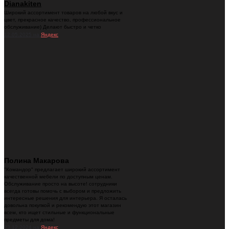
Dianakiten
Широкий ассортимент товаров на любой вкус и
цвет, прекрасное качество, профессиональное
обслуживание) Делают быстро и четко
12.05.2025 на
Яндекс
Полина Макарова
"Командор" предлагает широкий ассортимент
качественной мебели по доступным ценам.
Обслуживание просто на высоте! сотрудники
всегда готовы помочь с выбором и предложить
интересные решения для интерьера. Я осталась
довольна покупкой и рекомендую этот магазин
всем, кто ищет стильные и функциональные
предметы для дома!
23.12.2024 на
Яндекс