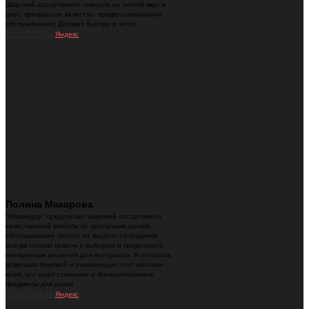
Широкий ассортимент товаров на любой вкус и
цвет, прекрасное качество, профессиональное
обслуживание) Делают быстро и четко
12.05.2025 на
Яндекс
Полина Макарова
"Командор" предлагает широкий ассортимент
качественной мебели по доступным ценам.
Обслуживание просто на высоте! сотрудники
всегда готовы помочь с выбором и предложить
интересные решения для интерьера. Я осталась
довольна покупкой и рекомендую этот магазин
всем, кто ищет стильные и функциональные
предметы для дома!
23.12.2024 на
Яндекс