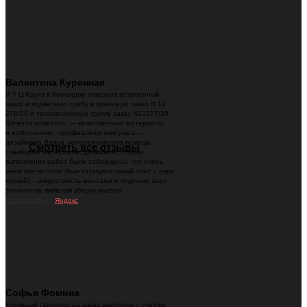
Валентина Куренная
В Т Ц Круиз в Командор заказала встроенный
шкаф и подвесную тумбу в прихожую заказ N 12
278/20 и телевизионную группу заказ N12277/20.
Хочется отметить: — качественные материалы
и исполнение; - профиализм консульта —
дизайнера Дарьи, которая оказала помощь
Смотреть все отзывы
с выбором материала, дизайном; - сроки
выполнения работ были соблюдены, что очень
меня впечатлило (был отрицательный опыт с евро
кухней); - аккуратность монтажа и подгонки всех
элементов, включая уборку мусора.
22.12.2025 на
Яндекс
Софья Фомина
Кухонный гарнитур на заказ выполнен с учетом