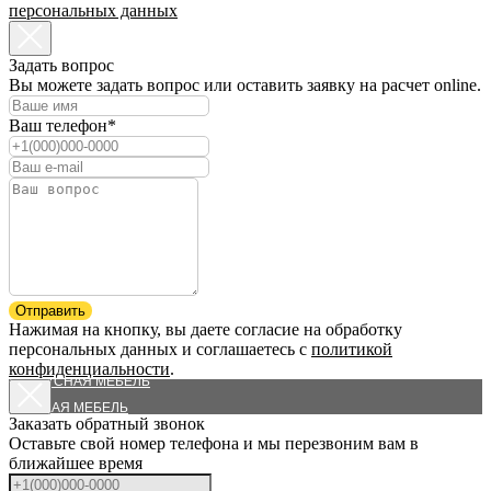
персональных данных
Задать вопрос
Вы можете задать вопрос или оставить заявку на расчет online.
Ваш телефон*
КАТАЛОГ
ШКАФЫ-КУПЕ
ГАРДЕРОБНЫЕ
Отправить
Нажимая на кнопку, вы даете согласие на обработку
КУХНИ
персональных данных и соглашаетесь c
политикой
МЕЖКОМНАТНЫЕ ПЕРЕГОРОДКИ
конфиденциальности
.
КОРПУСНАЯ МЕБЕЛЬ
ДЕТСКАЯ МЕБЕЛЬ
Заказать обратный звонок
ВЫСТАВОЧНЫЕ ОБРАЗЦЫ
Оставьте свой номер телефона и мы перезвоним вам в
СИСТЕМЫ И ФУРНИТУРА
ближайшее время
ЛАЗУРИТ И АГАТ