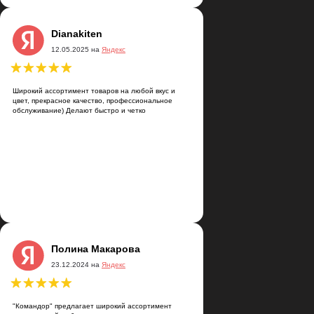
сортимент товаров на любой вкус и
Dianakiten
расное качество, профессиональное
12.05.2025 на
Яндекс
ие) Делают быстро и четко
Широкий ассортимент товаров на любой вкус и
цвет, прекрасное качество, профессиональное
обслуживание) Делают быстро и четко
Полина Макарова
23.12.2024 на
Яндекс
"Командор" предлагает широкий ассортимент