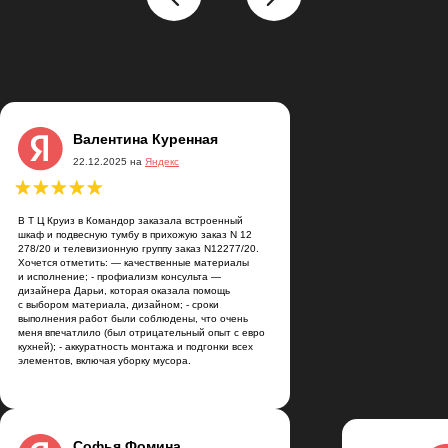
Валентина Куренная
22.12.2025 на
Яндекс
В Т Ц Круиз в Командор заказала встроенный
шкаф и подвесную тумбу в прихожую заказ N 12
278/20 и телевизионную группу заказ N12277/20.
Хочется отметить: — качественные материалы
и исполнение; - профиализм консульта —
дизайнера Дарьи, которая оказала помощь
с выбором материала, дизайном; - сроки
выполнения работ были соблюдены, что очень
меня впечатлило (был отрицательный опыт с евро
кухней); - аккуратность монтажа и подгонки всех
элементов, включая уборку мусора.
Софья Фомина