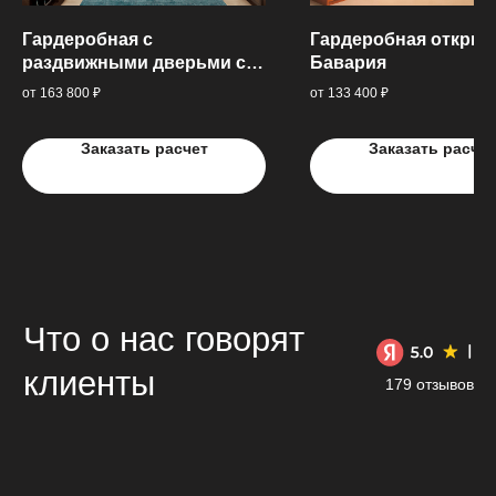
Гардеробная с
Гардеробная открыт
раздвижными дверьми с
Бавария​
ЛДСП и компактных
от 163 800 ₽
от 133 400 ₽
распашных дверей
Заказать расчет
Заказать расчет