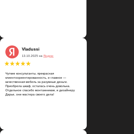
на
кс
Vladussi
13.10.2025 на
Яндекс
ыполнен с учетом
орошие.
ьна, спасибо 😉
Чуткие консультанты, прекрасная
клиентоориентированность, и главное —
качественная мебель за разумные деньги.
Приобрела шкаф, осталась очень довольна.
Отдельное спасибо монтажникам, и дизайнеру
Дарье, они мастера своего дела!
Артём Скалкин
21.03.2025 на
Яндекс