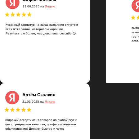
13.06.2025 на
Яндекс
Кухонный гарнитур на заказ выполнен с учетом
выбо
всех пожеланий, материалы хорошие.
каче
Результатом более, чем довольна, спасибо 😉
гост
оста
Артём Скалкин
21.03.2025 на
Яндекс
Широкий ассортимент товаров на любой вкус и
цвет, прекрасное качество, профессиональное
обслуживание) Делают быстро и четко