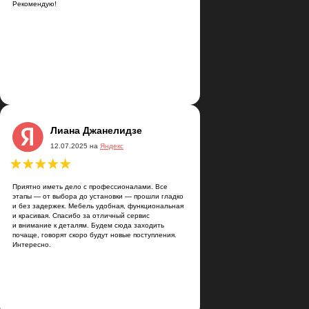
Рекомендую!
на
кс
Лиана Джанелидзе
12.07.2025 на
Яндекс
ыполнен с учетом
орошие.
ьна, спасибо 😉
Приятно иметь дело с профессионалами. Все
этапы — от выбора до установки — прошли гладко
и без задержек. Мебель удобная, функциональная
и красивая. Спасибо за отличный сервис
и внимание к деталям. Будем сюда заходить
почаще, говорят скоро будут новые поступления.
Интересно.
Артём Скалкин
21.03.2025 на
Яндекс