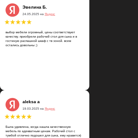
сортимент товаров на любой вкус и
Эвелина Б.
расное качество, профессиональное
24.05.2025 на
Яндекс
ие) Делают быстро и четко
выбор мебели огромный, цены соответствуют
качеству. приобрели рабочий стол для сына и в
гостиную распашной шкаф с тв зоной. всем
остались довольны ;)
aleksa a
19.03.2025 на
Яндекс
Была удивлена, когда нашла качественную
мебель по адекватным ценам. Рабочий стол с
тумбой отлично подошел для сына, ему нравится)