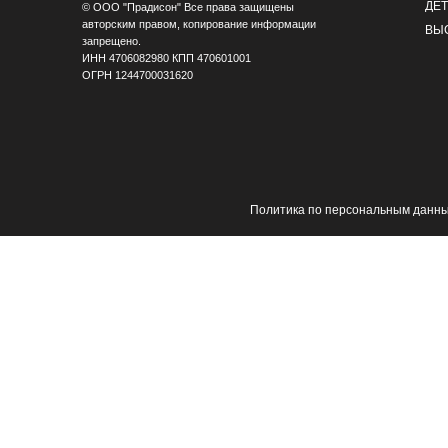
ДЕ
© ООО "Прадисон" Все права защищены
авторским правом, копирование информации
ВЫ
запрещено.
ИНН 4706082980 КПП 470601001
ОГРН 1244700031620
Политика по персональным данн