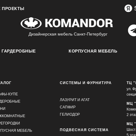
 ПРОЕКТЫ
Дизайнерская мебель Санкт-Петербург
ГАРДЕРОБНЫЕ
КОРПУСНАЯ МЕБЕЛЬ
ТАЛОГ
СИСТЕМЫ И ФУРНИТУРА
ТЦ 
ул. Ф
АФЫ-КУПЕ
секц
ЛАЗУРИТ И АГАТ
РДЕРОБНЫЕ
МЦ 
САПФИР
ХНИ
Комен
ГЕЛИОДОР
2 эта
ЖКОМНАТНЫЕ
РЕГОРОДКИ
МЦ 
Шоста
ПОДВЕСНАЯ СИСТЕМА
РПУСНАЯ МЕБЕЛЬ
5 эта