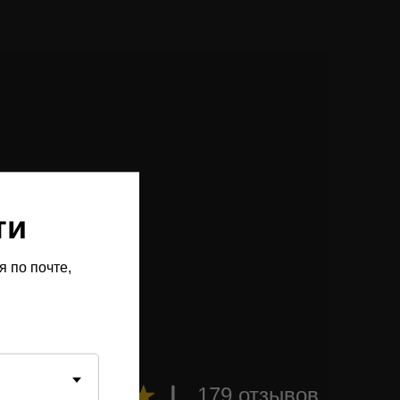
ти
 по почте,
179 отзывов