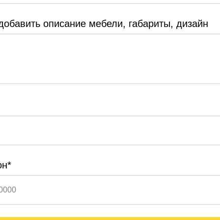
добавить описание мебели, габариты, дизайн
Vladussi
13.10.2025 на
Яндекс
Чуткие консультанты, прекрасная
клиентоориентированность, и главное —
качественная мебель за разумные деньги.
Приобрела шкаф, осталась очень довольна.
Отдельное спасибо монтажникам, и дизайнеру
Дарье, они мастера своего дела!
он*