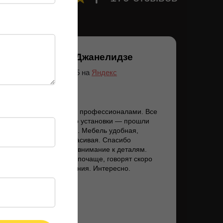
Лиана Джанелидзе
12.07.2025 на
Яндекс
Приятно иметь дело с профессионалами. Все
этапы — от выбора до установки — прошли
гладко и без задержек. Мебель удобная,
функциональная и красивая. Спасибо
за отличный сервис и внимание к деталям.
Будем сюда заходить почаще, говорят скоро
будут новые поступления. Интересно.