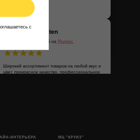
соглашаетесь c
Dianakiten
12.05.2025 на
Яндекс
Широкий ассортимент товаров на любой вкус и
цвет, прекрасное качество, профессиональное
обслуживание) Делают быстро и четко
АЙН-ИНТЕРЬЕРА
МЦ "КРУИЗ"