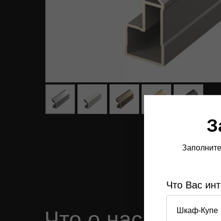
З
Заполните
Что Вас ин
Что о нас говоря