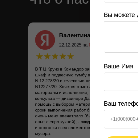
Вы можете 
Валентина Куренная
22.12.2025 на
Яндекс
Ваше Имя
В Т Ц Круиз в Командор заказала встроенный
шкаф и подвесную тумбу в прихожую заказ
N 12 278/20 и телевизионную группу заказ
N12277/20. Хочется отметить: — качественные
материалы и исполнение; - профиализм
консульта — дизайнера Дарьи, которая оказала
Ваш телеф
помощь с выбором материала, дизайном; -
сроки выполнения работ были соблюдены, что
очень меня впечатлило (был отрицательный
опыт с евро кухней); - аккуратность монтажа
и подгонки всех элементов, включая уборку
мусора.