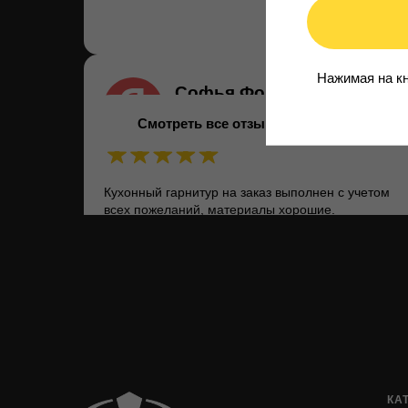
Нажимая на кн
Софья Фомина
13.06.2025 на
Яндекс
Смотреть все отзывы
Кухонный гарнитур на заказ выполнен с учетом
всех пожеланий, материалы хорошие.
Результатом более, чем довольна, спасибо 😉
КА