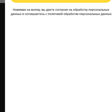
Нажимая на кнопку, вы даете согласие на обработку персональных
данных и соглашаетесь c
политикой обработки персональных данных
Софья Фомина
13.06.2025 на
Яндекс
Кухонный гарнитур на заказ выполнен с учетом всех
в
пожеланий, материалы хорошие. Результатом
к
более, чем довольна, спасибо 😉
г
о