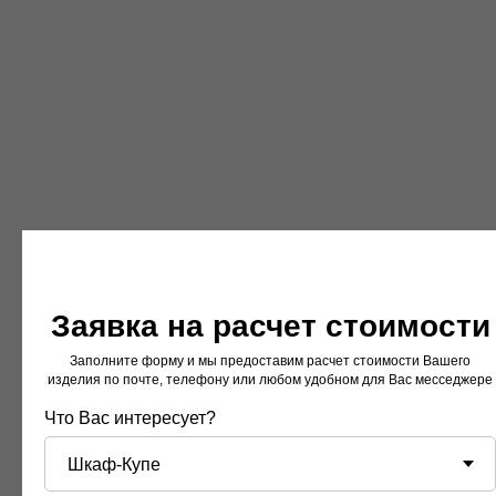
ERROR:Not found category
Что о нас говорят
клиенты
179 отзывов
Заявка на расчет стоимости
Валентина Куренная
22.12.2025 на
Яндекс
Заполните форму и мы предоставим расчет стоимости Вашего
изделия по почте, телефону или любом удобном для Вас месседжере
В Т Ц Круиз в Командор заказала встроенный шкаф
Что Вас интересует?
и подвесную тумбу в прихожую заказ N 12 278/20
и телевизионную группу заказ N12277/20. Хочется
отметить: — качественные материалы
и исполнение; - профиализм консульта —
дизайнера Дарьи, которая оказала помощь