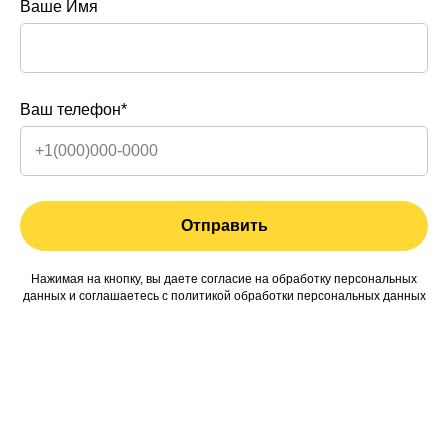
Ваше Имя
Встроенная гардеробная с
Ваш телефон*
использованием ЛДСП EGGER «Дуб
Канзас коричневый»
59 900
р.
Отправить
Расчет стоимости по вашим размерам
Нажимая на кнопку, вы даете согласие на обработку персональных
данных и соглашаетесь c
политикой обработки персональных данных
Встроенная гардеробная с использованием ЛДСП EGGER «Дуб
Канзас коричневый», ЛДСП EGGER «Трюфель коричневый», система
Командор «Опал-1» «Графит»
Коллекция: Природная эклектика
Стиль: Современный