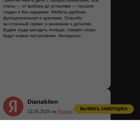
Приятно иметь дело с профессионалами. Все
этапы — от выбора до установки — прошли
гладко и без задержек. Мебель удобная,
функциональная и красивая. Спасибо
за отличный сервис и внимание к деталям.
Будем сюда заходить почаще, говорят скоро
будут новые поступления. Интересно.
Dianakiten
ВЫЗВАТЬ ЗАМЕРЩИКА
12.05.2025 на
Яндекс
Широкий ассортимент товаров на любой вкус и