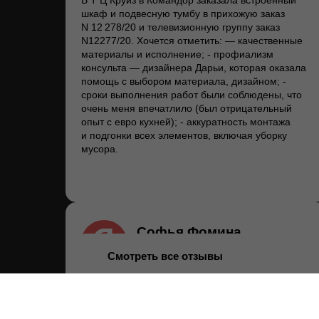
В Т Ц Круиз в Командор заказала встроенный
шкаф и подвесную тумбу в прихожую заказ
N 12 278/20 и телевизионную группу заказ
N12277/20. Хочется отметить: — качественные
материалы и исполнение; - профиализм
консульта — дизайнера Дарьи, которая оказала
помощь с выбором материала, дизайном; -
сроки выполнения работ были соблюдены, что
очень меня впечатлило (был отрицательный
опыт с евро кухней); - аккуратность монтажа
и подгонки всех элементов, включая уборку
мусора.
Софья Фомина
13.06.2025 на
Яндекс
Смотреть все отзывы
Кухонный гарнитур на заказ выполнен с учетом