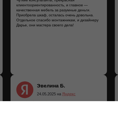
Чуткие консультанты, прекрасная
клиентоориентированность, и главное —
качественная мебель за разумные деньги.
Приобрела шкаф, осталась очень довольна.
Отдельное спасибо монтажникам, и дизайнеру
Дарье, они мастера своего дела!
Эвелина Б.
24.05.2025 на
Яндекс
выбор мебели огромный, цены соответствуют