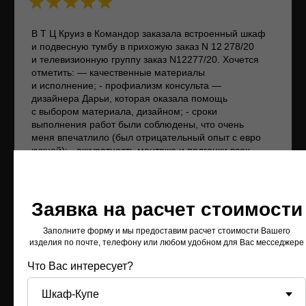
Софья Фомина
13.06.2025 на
Яндекс
Кухонный гарнитур на заказ выполнен с учетом всех
Заявка на расчет стоимости
в
пожеланий, материалы хорошие. Результатом
к
более, чем довольна, спасибо 😉
г
Заполните форму и мы предоставим расчет стоимости Вашего
о
изделия по почте, телефону или любом удобном для Вас месседжере
Что Вас интересует?