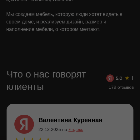
отметить: — качественные материалы
и исполнение; - профиализм консульта —
дизайнера Дарьи, которая оказала помощь
Мы создаем мебель, которую люди хотят видеть в
с выбором материала, дизайном; - сроки
выполнения работ были соблюдены, что очень
своём доме, и реализуем дизайн, размер и
меня впечатлило (был отрицательный опыт с евро
наполнение мебели, о котором мечтают.
кухней); - аккуратность монтажа и подгонки всех
элементов, включая уборку мусора.
Смотреть все отзывы