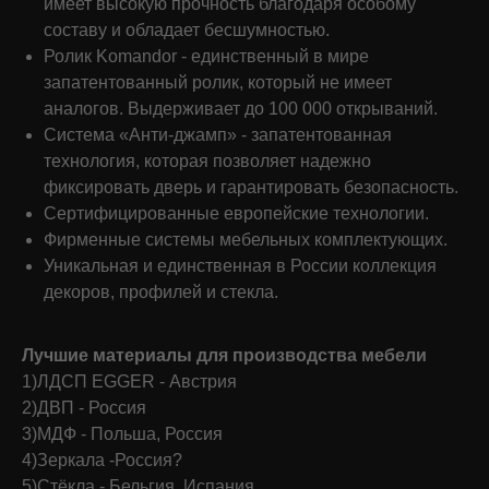
имеет высокую прочность благодаря особому
составу и обладает бесшумностью.
Ролик Komandor - единственный в мире
запатентованный ролик, который не имеет
аналогов. Выдерживает до 100 000 открываний.
Система «Анти-джамп» - запатентованная
технология, которая позволяет надежно
фиксировать дверь и гарантировать безопасность.
Сертифицированные европейские технологии.
Фирменные системы мебельных комплектующих.
Что о нас говорят
Уникальная и единственная в России коллекция
клиенты
179 отзывов
декоров, профилей и стекла.
Лучшие материалы для производства мебели
Валентина Куренная
1)ЛДСП EGGER - Австрия
22.12.2025 на
Яндекс
2)ДВП - Россия
3)МДФ - Польша, Россия
4)Зеркала -Россия?
В Т Ц Круиз в Командор заказала встроенный шкаф
и подвесную тумбу в прихожую заказ N 12 278/20
5)Стёкла - Бельгия, Испания
и телевизионную группу заказ N12277/20. Хочется