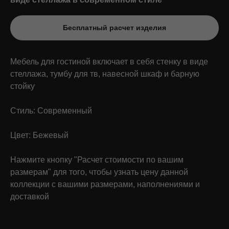
Бесплатный расчет изделия
Мебель для гостиной включает в себя стенку в виде
стеллажа, тумбу для тв, навесной шкаф и барную
стойку
Стиль: Современный
Что о нас говорят
Цвет: Бежевый
клиенты
179 отзывов
Нажмите кнопку "Расчет стоимости по вашим
размерам" для того, чтобы узнать цену данной
коллекции с вашими размерами, наполнениями и
Валентина Куренная
доставкой
22.12.2025 на
Яндекс