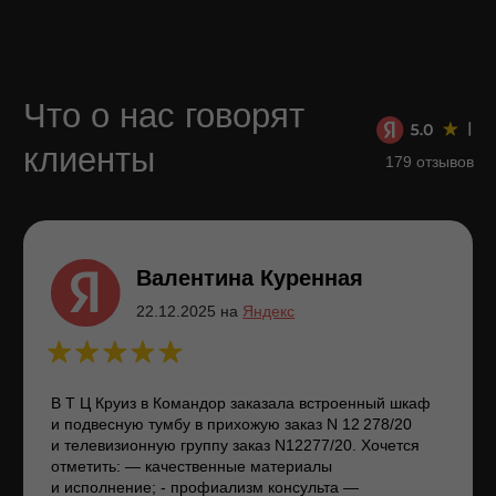
В Т Ц Круиз в Командор заказала встроенный шкаф
и подвесную тумбу в прихожую заказ N 12 278/20
и телевизионную группу заказ N12277/20. Хочется
отметить: — качественные материалы
и исполнение; - профиализм консульта —
дизайнера Дарьи, которая оказала помощь
с выбором материала, дизайном; - сроки
выполнения работ были соблюдены, что очень
меня впечатлило (был отрицательный опыт с евро
кухней); - аккуратность монтажа и подгонки всех
элементов, включая уборку мусора.
Смотреть все отзывы