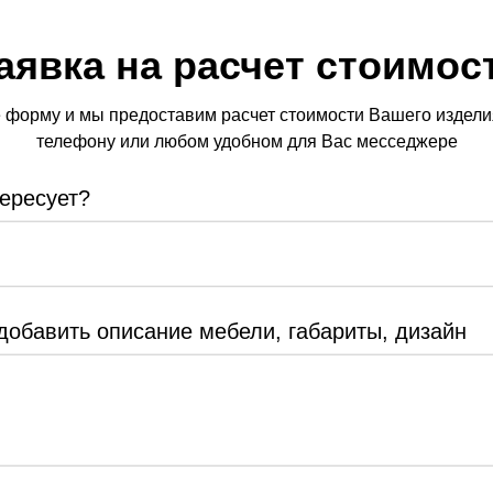
аявка на расчет стоимос
 форму и мы предоставим расчет стоимости Вашего изделия
телефону или любом удобном для Вас месседжере
робная Концертино в виде
Гардеробная открытая
енного углового стеллажа
Бавария​
тересует?
ладных передвижных
 800 ₽
от 133 400 ₽
ей
аказать расчет
Заказать расчет
добавить описание мебели, габариты, дизайн