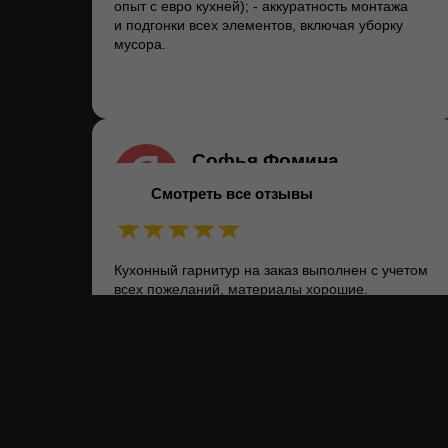
опыт с евро кухней); - аккуратность монтажа
и подгонки всех элементов, включая уборку
мусора.
Софья Фомина
13.06.2025 на
Яндекс
Смотреть все отзывы
Кухонный гарнитур на заказ выполнен с учетом
всех пожеланий, материалы хорошие.
Результатом более, чем довольна, спасибо 😉