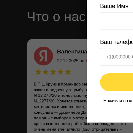
Ваше Имя
Что о нас говоря
Ваш телеф
Валентина Куренная
22.12.2025 на
Яндекс
В Т Ц Круиз в Командор заказала встроенный
шкаф и подвесную тумбу в прихожую заказ
N 12 278/20 и телевизионную группу заказ
Нажимая на кн
N12277/20. Хочется отметить: — качественные
материалы и исполнение; - профиализм
консульта — дизайнера Дарьи, которая оказала
помощь с выбором материала, дизайном; -
сроки выполнения работ были соблюдены, что
очень меня впечатлило (был отрицательный