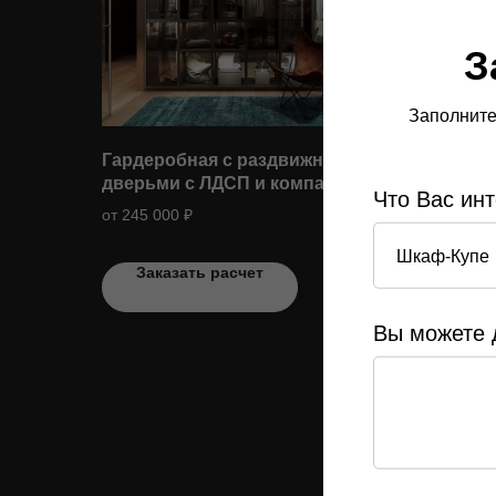
З
Заполните
Гардеробная с раздвижными
Гарде
дверьми с ЛДСП и компактных
встро
Что Вас ин
распашных дверей
и ск
от 245 000 ₽
от 104
двер
Заказать расчет
З
Вы можете 