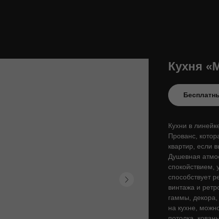
Кухня «
Бесплатны
Кухни в линейк
Прованс, котор
квартир, если 
Душевная атмо
спокойствием, 
способствует ре
винтажа и ретр
гаммы, декора,
на кухне, можн
потолка, кован