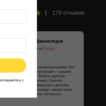
179 отзывов
Лиана Джанелидзе
12.07.2025 на
Яндекс
Приятно иметь дело с профессионалами. Все
этапы — от выбора до установки — прошли
гладко и без задержек. Мебель удобная,
соглашаетесь c
функциональная и красивая. Спасибо
за отличный сервис и внимание к деталям.
Будем сюда заходить почаще, говорят скоро
будут новые поступления. Интересно.