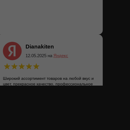
Dianakiten
12.05.2025 на
Яндекс
Широкий ассортимент товаров на любой вкус и
цвет, прекрасное качество, профессиональное
обслуживание) Делают быстро и четко