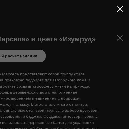
Марсела» в цвете «Изумруд»
й расчет изделия
е Марсела представляют собой группу стиле
ая прекрасно подойдет для загородного дома и
вы хотите создать атмосферу жизни на природе.
сфера деревенского дома, наполненная
умиротворением и единением с природой,
лаксу и отдыху. В этом стиле много от кантри,
о, однако имеются свои нюансы в выборе цветовой
 освещения и отделки. Создавая интерьер Прованс
о использовать деревянные балки для украшения
ые светильники, «бабушкины» буфеты и комоды для