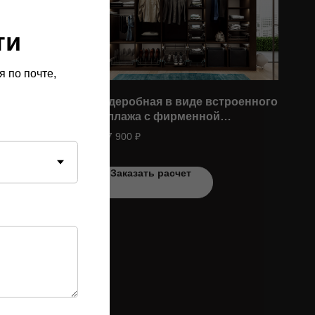
ти
 по почте,
 Бук
Гардеробная в виде встроенного
стеллажа с фирменной
выдвижной фурнитурой
от 87 900 ₽
Заказать расчет