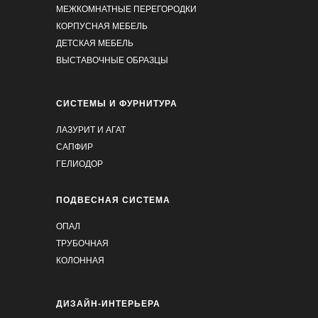
МЕЖКОМНАТНЫЕ ПЕРЕГОРОДКИ
КОРПУСНАЯ МЕБЕЛЬ
ДЕТСКАЯ МЕБЕЛЬ
ВЫСТАВОЧНЫЕ ОБРАЗЦЫ
СИСТЕМЫ И ФУРНИТУРА
Артём Скалкин
21.03.2025 на
Яндекс
ЛАЗУРИТ И АГАТ
САПФИР
Широкий ассортимент товаров на любой вкус и
ГЕЛИОДОР
цвет, прекрасное качество, профессиональное
обслуживание) Делают быстро и четко
ПОДВЕСНАЯ СИСТЕМА
ОПАЛ
ТРУБОЧНАЯ
КОЛОННАЯ
ДИЗАЙН-ИНТЕРЬЕРА