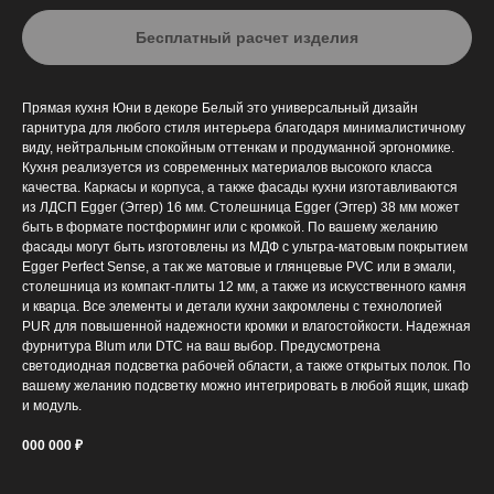
Бесплатный расчет изделия
Прямая кухня Юни в декоре Белый это универсальный дизайн
гарнитура для любого стиля интерьера благодаря минималистичному
виду, нейтральным спокойным оттенкам и продуманной эргономике.
Кухня реализуется из современных материалов высокого класса
качества. Каркасы и корпуса, а также фасады кухни изготавливаются
из ЛДСП Egger (Эггер) 16 мм. Столешница Egger (Эггер) 38 мм может
быть в формате постформинг или с кромкой. По вашему желанию
фасады могут быть изготовлены из МДФ с ультра-матовым покрытием
Egger Perfect Sense, а так же матовые и глянцевые PVC или в эмали,
столешница из компакт-плиты 12 мм, а также из искусственного камня
и кварца. Все элементы и детали кухни закромлены с технологией
PUR для повышенной надежности кромки и влагостойкости. Надежная
Что о нас говорят
фурнитура Blum или DTC на ваш выбор. Предусмотрена
светодиодная подсветка рабочей области, а также открытых полок. По
клиенты
179 отзывов
вашему желанию подсветку можно интегрировать в любой ящик, шкаф
и модуль.
000 000 ₽
Валентина Куренная
22.12.2025 на
Яндекс