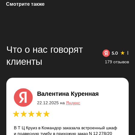
Смотрите также
В Т Ц Круиз в Командор заказала встроенный шкаф
и подвесную тумбу в прихожую заказ N 12 278/20
и телевизионную группу заказ N12277/20. Хочется
отметить: — качественные материалы
и исполнение; - профиализм консульта —
дизайнера Дарьи, которая оказала помощь
с выбором материала, дизайном; - сроки
выполнения работ были соблюдены, что очень
меня впечатлило (был отрицательный опыт с евро
кухней); - аккуратность монтажа и подгонки всех
элементов, включая уборку мусора.