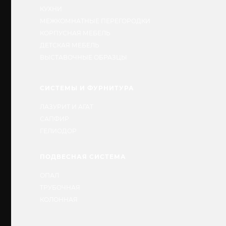
КУХНИ
МЕЖКОМНАТНЫЕ ПЕРЕГОРОДКИ
КОРПУСНАЯ МЕБЕЛЬ
ДЕТСКАЯ МЕБЕЛЬ
ВЫСТАВОЧНЫЕ ОБРАЗЦЫ
СИСТЕМЫ И ФУРНИТУРА
ЛАЗУРИТ И АГАТ
САПФИР
ГЕЛИОДОР
ПОДВЕСНАЯ СИСТЕМА
ОПАЛ
ТРУБОЧНАЯ
КОЛОННАЯ