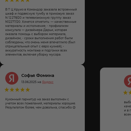
В Т Ц Круиз в Командор заказала встроенный
шкаф и подвесную тумбу в прихожую заказ
N 12 278/20 и телевизионную группу заказ
N12277/20. Хочется отметить: — качественные
материалы и исполнение; - профиализм
консульта — дизайнера Дарьи, которая
оказала помощь с выбором материала,
дизайном; - сроки выполнения работ были
соблюдены, что очень меня впечатлило (был
отрицательный опыт с евро кухней); -
аккуратность монтажа и подгонки всех
элементов, включая уборку мусора.
Софья Фомина
13.06.2025 на
Яндекс
Кухонный гарнитур на заказ выполнен с
выб
учетом всех пожеланий, материалы хорошие.
каче
Результатом более, чем довольна, спасибо 😉
и в 
всем