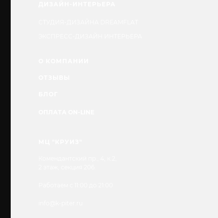
ДИЗАЙН-ИНТЕРЬЕРА
СТУДИЯ-ДИЗАЙНА DREAMFLAT
ЭКСПРЕСС-ДИЗАЙН ИНТЕРЬЕРА
О КОМПАНИИ
ОТЗЫВЫ
БЛОГ
ОПЛАТА ON-LINE
МЦ "КРУИЗ"
Комендантский пр., 4, к.2,
2 этаж, секция 206.
Работаем с 11:00 до 21:00
info@k-piter.ru