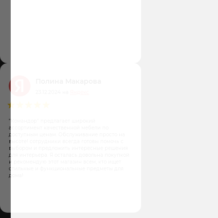
Полина Макарова
23.12.2024 на
Яндекс
"Командор" предлагает широкий
ассортимент качественной мебели по
доступным ценам. Обслуживание просто на
высоте! сотрудники всегда готовы помочь с
выбором и предложить интересные решения
для интерьера. Я осталась довольна покупкой
и рекомендую этот магазин всем, кто ищет
стильные и функциональные предметы для
дома!