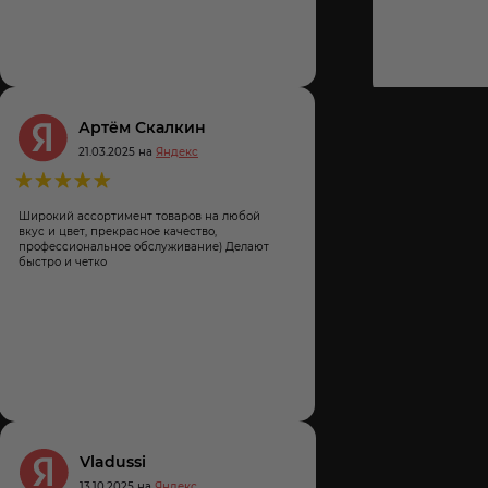
Артём Скалкин
21.03.2025 на
Яндекс
Широкий ассортимент товаров на любой
вкус и цвет, прекрасное качество,
профессиональное обслуживание) Делают
быстро и четко
на
кс
Vladussi
13.10.2025 на
Яндекс