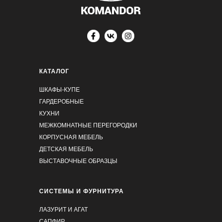
КАТАЛОГ
ШКАФЫ-КУПЕ
ГАРДЕРОБНЫЕ
КУХНИ
МЕЖКОМНАТНЫЕ ПЕРЕГОРОДКИ
КОРПУСНАЯ МЕБЕЛЬ
ДЕТСКАЯ МЕБЕЛЬ
Артём Скалкин
ВЫСТАВОЧНЫЕ ОБРАЗЦЫ
21.03.2025 на
Яндекс
СИСТЕМЫ И ФУРНИТУРА
Широкий ассортимент товаров на любой вкус и
цвет, прекрасное качество, профессиональное
ЛАЗУРИТ И АГАТ
обслуживание) Делают быстро и четко
САПФИР