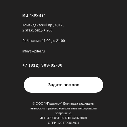
МЦ "КРУИЗ"
Комендантский пр., 4, к.2,
2 этаж, секция 206.
Работаем с 11:00 до 21:00
info@k-piter.ru
Vladussi
13.10.2025 на
Яндекс
+7 (812) 309-92-00
Чуткие консультанты, прекрасная
клиентоориентированность, и главное —
качественная мебель за разумные деньги.
Задать вопрос
Приобрела шкаф, осталась очень довольна.
Отдельное спасибо монтажникам, и дизайнеру
Дарье, они мастера своего дела!
© ООО "КПрадисон" Все права защищены
авторским правом, копирование информации
запрещено.
ИНН 4706051156 КПП 470601001
ОГРН 1224700013911