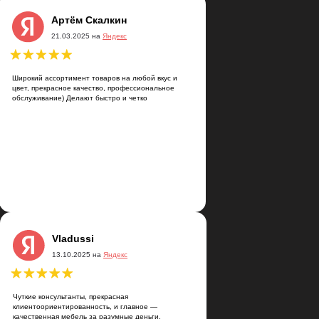
Артём Скалкин
21.03.2025 на
Яндекс
Широкий ассортимент товаров на любой вкус и
цвет, прекрасное качество, профессиональное
обслуживание) Делают быстро и четко
на
кс
Vladussi
13.10.2025 на
Яндекс
ыполнен с учетом
орошие.
ьна, спасибо 😉
Чуткие консультанты, прекрасная
клиентоориентированность, и главное —
качественная мебель за разумные деньги.