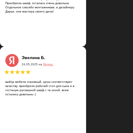
Приобрела шкаф, осталась очень довольна.
Отдельное спасибо монтажникам, и дизайнеру
Дарье, они мастера своего дела!
Артём Скалкин
21.03.2025 на
Яндекс
сортимент товаров на любой вкус и
Эвелина Б.
расное качество, профессиональное
24.05.2025 на
Яндекс
ие) Делают быстро и четко
выбор мебели огромный, цены соответствуют
качеству. приобрели рабочий стол для сына и в
гостиную распашной шкаф с тв зоной. всем
остались довольны ;)