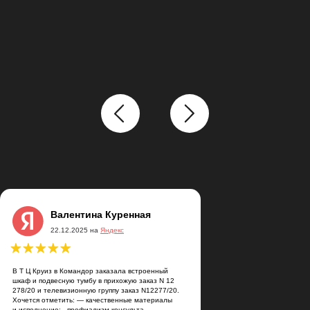
Валентина Куренная
22.12.2025 на
Яндекс
В Т Ц Круиз в Командор заказала встроенный
шкаф и подвесную тумбу в прихожую заказ N 12
278/20 и телевизионную группу заказ N12277/20.
Хочется отметить: — качественные материалы
и исполнение; - профиализм консульта —