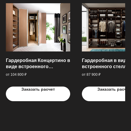
Что о нас говорят
клиенты
179 отзывов
Гардеробная Концертино в
Гардеробная в виде
виде встроенного
встроенного стелла
углового стеллажа и
фирменной выдвиж
от 104 800 ₽
от 87 900 ₽
складных передвижных
фурнитурой
дверей
Заказать расчет
Заказать расчет