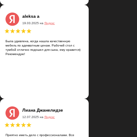
aleksa a
19.03.2025 на
Яндекс
Была удивлена, когда нашла качественную
мебель по адекватным ценам. Рабочий стол с
тумбой отлично подошел для сына, ему нравится)
Рекомендую!
на
кс
Лиана Джанелидзе
12.07.2025 на
Яндекс
ыполнен с учетом
орошие.
ьна, спасибо 😉
Приятно иметь дело с профессионалами. Все