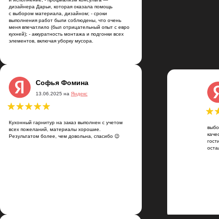
дизайнера Дарьи, которая оказала помощь
с выбором материала, дизайном; - сроки
выполнения работ были соблюдены, что очень
меня впечатлило (был отрицательный опыт с евро
кухней); - аккуратность монтажа и подгонки всех
элементов, включая уборку мусора.
Софья Фомина
13.06.2025 на
Яндекс
Кухонный гарнитур на заказ выполнен с учетом
выбо
всех пожеланий, материалы хорошие.
каче
Результатом более, чем довольна, спасибо 😉
гост
оста