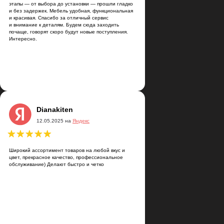
этапы — от выбора до установки — прошли гладко
и без задержек. Мебель удобная, функциональная
и красивая. Спасибо за отличный сервис
и внимание к деталям. Будем сюда заходить
почаще, говорят скоро будут новые поступления.
Интересно.
Артём Скалкин
21.03.2025 на
Яндекс
сортимент товаров на любой вкус и
Dianakiten
расное качество, профессиональное
12.05.2025 на
Яндекс
ие) Делают быстро и четко
Широкий ассортимент товаров на любой вкус и
цвет, прекрасное качество, профессиональное
обслуживание) Делают быстро и четко