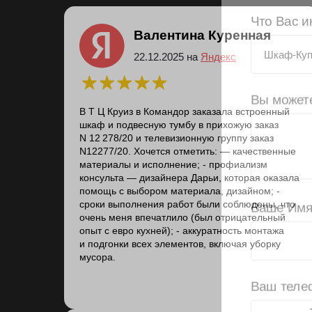
Вы можете 
Валентина Куренная
22.12.2025 на
Яндекс
В Т Ц Круиз в Командор заказала встроенный
шкаф и подвесную тумбу в прихожую заказ
Ваше Имя
N 12 278/20 и телевизионную группу заказ
N12277/20. Хочется отметить: — качественные
материалы и исполнение; - профиализм
консульта — дизайнера Дарьи, которая оказала
помощь с выбором материала, дизайном; -
сроки выполнения работ были соблюдены, что
Ваш телеф
очень меня впечатлило (был отрицательный
опыт с евро кухней); - аккуратность монтажа
и подгонки всех элементов, включая уборку
мусора.