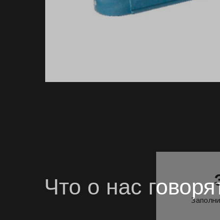
З
Заполните
Что Вас ин
Что о нас говоря