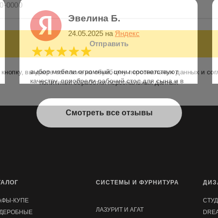
Эвелина Б.
опку, вы даете согласие на обработку персональных данных и 
24.05.2025 на
Яндекс
политикой обработки персональных данных
выбор мебели огромный, цены соответствуют
качеству. приобрели рабочий стол для сына и в
гостиную распашной шкаф с тв зоной. всем
остались довольны ;)
Смотреть все отзывы
ТАЛОГ
СИСТЕМЫ И ФУРНИТУРА
ДИЗ
АФЫ-КУПЕ
СТУ
ЛАЗУРИТ И АГАТ
РДЕРОБНЫЕ
DRE