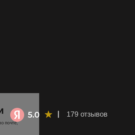
ти
 по почте,
179 отзывов