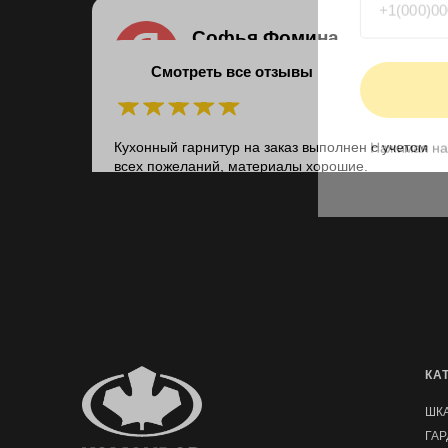
Софья Фомина
Нажимая на кн
13.06.2025 на
Яндекс
Смотреть все отзывы
Кухонный гарнитур на заказ выполнен с учетом
всех пожеланий, материалы хорошие.
Результатом более, чем довольна, спасибо 😉
КА
ШК
ГА