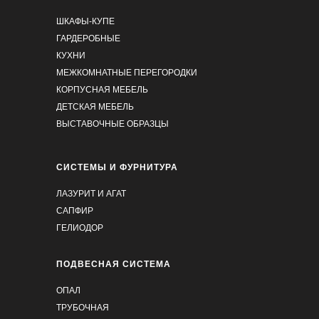
ШКАФЫ-КУПЕ
ГАРДЕРОБНЫЕ
КУХНИ
МЕЖКОМНАТНЫЕ ПЕРЕГОРОДКИ
КОРПУСНАЯ МЕБЕЛЬ
ДЕТСКАЯ МЕБЕЛЬ
ВЫСТАВОЧНЫЕ ОБРАЗЦЫ
СИСТЕМЫ И ФУРНИТУРА
ЛАЗУРИТ И АГАТ
САПФИР
ГЕЛИОДОР
Артём Скалкин
21.03.2025 на
Яндекс
ПОДВЕСНАЯ СИСТЕМА
ОПАЛ
Широкий ассортимент товаров на любой вкус и
ТРУБОЧНАЯ
цвет, прекрасное качество, профессиональное
обслуживание) Делают быстро и четко