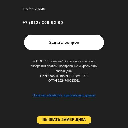
info@k-piter.ru
+7 (812) 309-92-00
Задать вопрос
Vladussi
© ООО "КПрадисон" Все права защищены
13.10.2025 на
Яндекс
авторским правом, копирование информации
запрещено.
ИНН 4706051156 КПП 470601001
ОГРН 1224700013911
Чуткие консультанты, прекрасная
клиентоориентированность, и главное —
качественная мебель за разумные деньги.
Приобрела шкаф, осталась очень довольна.
Политика обработки персональных данных
Отдельное спасибо монтажникам, и дизайнеру
Дарье, они мастера своего дела!
ВЫЗВАТЬ ЗАМЕРЩИКА