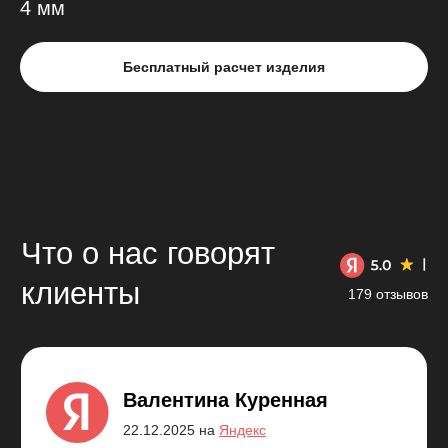
4 мм
Что о нас говорят
Бесплатный расчет изделия
клиенты
179 отзывов
Валентина Куренная
22.12.2025 на
Яндекс
В Т Ц Круиз в Командор заказала встроенный шкаф
и подвесную тумбу в прихожую заказ N 12 278/20
и телевизионную группу заказ N12277/20. Хочется
отметить: — качественные материалы
и исполнение; - профиализм консульта —
дизайнера Дарьи, которая оказала помощь
с выбором материала, дизайном; - сроки
выполнения работ были соблюдены, что очень
меня впечатлило (был отрицательный опыт с евро
кухней); - аккуратность монтажа и подгонки всех
элементов, включая уборку мусора.
Заявка на расчет стоимости
Заполните форму и мы предоставим расчет стоимости Вашего