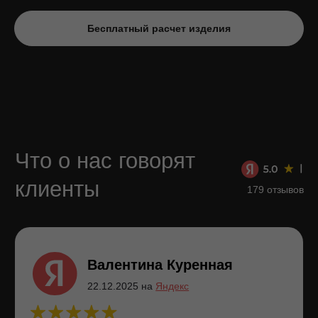
Что о нас говорят
Бесплатный расчет изделия
клиенты
179 отзывов
Валентина Куренная
22.12.2025 на
Яндекс
В Т Ц Круиз в Командор заказала встроенный шкаф
и подвесную тумбу в прихожую заказ N 12 278/20
и телевизионную группу заказ N12277/20. Хочется
отметить: — качественные материалы
и исполнение; - профиализм консульта —
дизайнера Дарьи, которая оказала помощь
с выбором материала, дизайном; - сроки
выполнения работ были соблюдены, что очень
меня впечатлило (был отрицательный опыт с евро
кухней); - аккуратность монтажа и подгонки всех
элементов, включая уборку мусора.