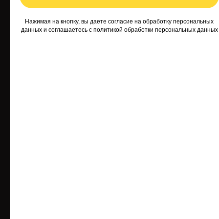
ДИЗАЙН-ИНТЕРЬЕРА
Нажимая на кнопку, вы даете согласие на обработку персональных
данных и соглашаетесь c
политикой обработки персональных данных
СТУДИЯ-ДИЗАЙНА DREAMFLAT
ЭКСПРЕСС-ДИЗАЙН ИНТЕРЬЕРА
О КОМПАНИИ
ОТЗЫВЫ
БЛОГ
ОПЛАТА ON-LINE
МЦ "КРУИЗ"
Комендантский пр., 4, к.2,
2 этаж, секция 206.
Работаем с 11:00 до 21:00